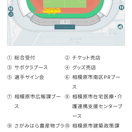
①
総合受付
②
チケット売店
③
サポクラブース
④
グッズ売店
⑤
選手サイン会
⑥
相模原市南区PRブー
ス
⑦
相模原市広報課ブー
⑧
相模原市在宅医療・介
ス
護連携支援センターブ
ース
⑨
さがみはら農産物ブラ
⑩
相模原市建築政策課