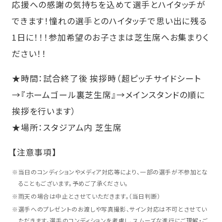
応援への感謝の気持ちを込めて選手とハイタッチが
できます！憧れの選手とのハイタッチで思い出に残る
1日に！！！参加希望のお子さまは芝生席へお集まりく
ださい！！
★時間：試合終了後 挨拶時（超ピッチサイドシート
→『ホームゴール裏芝生席』→メインスタンドの順に
挨拶を行います）
★場所：スタジアム内 芝生席
【注意事項】
※
当日のコンディションやメディア対応等により、一部の選手が不参加とな
ることもございます。予めご了承ください。
※
雨天の場合は中止とさせていただきます。（当日判断）
※
選手へのプレゼントのお渡しや写真撮影、サイン対応は不可とさせてい
ただきます。選手のコンディションを考慮し、スムーズな進行にご理解・ご