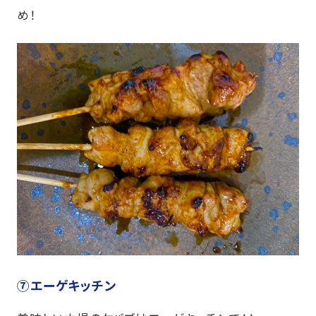
め！
⑦エーゲキッチン