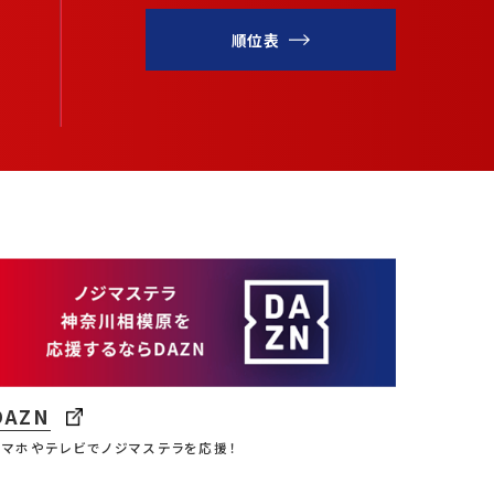
順位表
DAZN
スマホやテレビでノジマステラを応援！