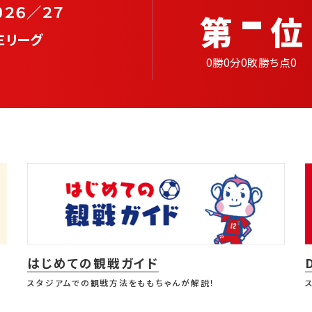
-
０２６／２７
第
位
Ｅリーグ
0勝0分0敗勝ち点0
はじめての観戦ガイド
スタジアムでの観戦方法をももちゃんが解説！