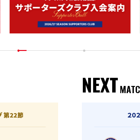
NEXT
MAT
グ 第22節
２０