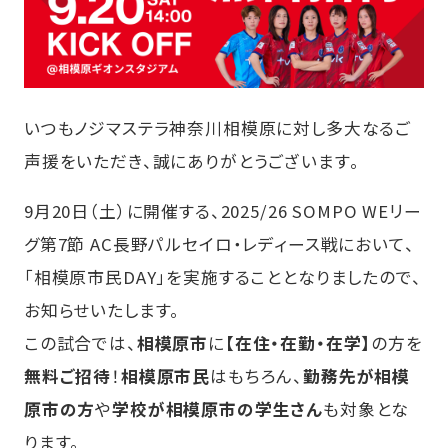
いつもノジマステラ神奈川相模原に対し多大なるご
声援をいただき、誠にありがとうございます。
9月20日（土）に開催する、2025/26 SOMPO WEリー
グ第7節 AC長野パルセイロ・レディース戦において、
「相模原市民DAY」を実施することとなりましたので、
お知らせいたします。
この試合では、
相模原市
に
【在住・在勤・在学】
の方を
無料ご招待
！
相模原市民
はもちろん、
勤務先が相模
原市の方
や
学校が相模原市の学生さん
も対象とな
ります。