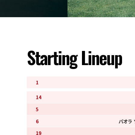
Starting Lineup
1
14
5
6
パオラ
19