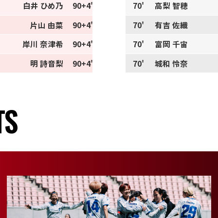
白井 ひめ乃
90+4'
70'
高梨 智穂
片山 由菜
90+4'
70'
有吉 佐織
岸川 奈津希
90+4'
70'
富岡 千宙
明 詩音梨
90+4'
70'
城和 怜奈
TS