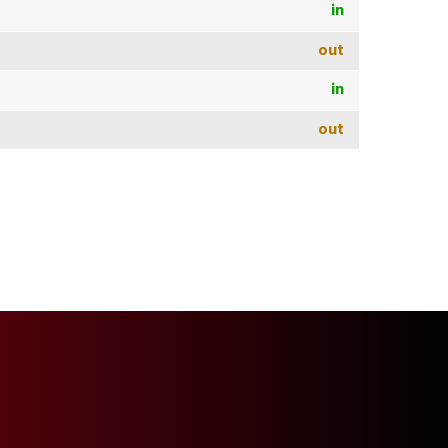
in
out
in
out