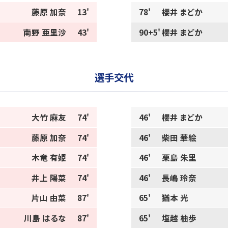
藤原 加奈
13'
78'
櫻井 まどか
南野 亜里沙
43'
90+5'
櫻井 まどか
選手交代
大竹 麻友
74'
46'
櫻井 まどか
藤原 加奈
74'
46'
柴田 華絵
木竜 有姫
74'
46'
栗島 朱里
井上 陽菜
74'
46'
長嶋 玲奈
片山 由菜
87'
65'
猶本 光
川島 はるな
87'
65'
塩越 柚歩