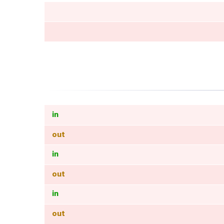
in
out
in
out
in
out