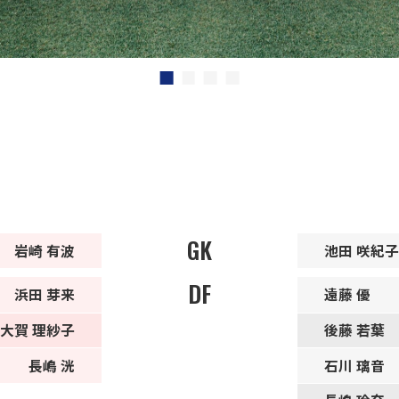
GK
岩崎 有波
池田 咲紀子
DF
浜田 芽来
遠藤 優
大賀 理紗子
後藤 若葉
長嶋 洸
石川 璃音