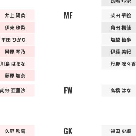
長嶋 玲奈
MF
井上 陽菜
柴田 華絵
伊東 珠梨
角田 楓佳
平田 ひかり
塩越 柚歩
榊原 琴乃
伊藤 美紀
川島 はるな
丹野 凜々香
藤原 加奈
FW
南野 亜里沙
高橋 はな
GK
久野 吹雪
福田 史織