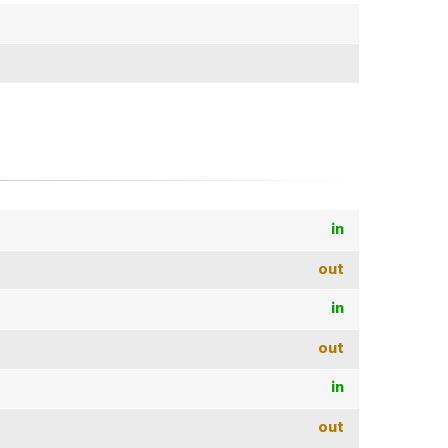
in
out
in
out
in
out