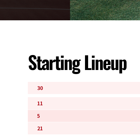
Starting Lineup
30
11
5
21