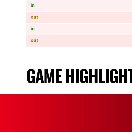
in
out
in
out
GAME HIGHLIGH