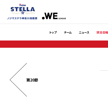
トップ
チーム
ニュース
試合日
第20節