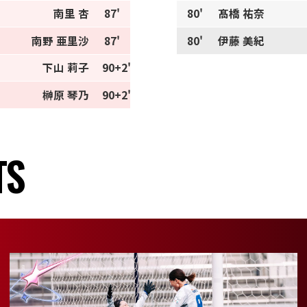
南里 杏
87'
80'
髙橋 祐奈
南野 亜里沙
87'
80'
伊藤 美紀
下山 莉子
90+2'
榊原 琴乃
90+2'
TS