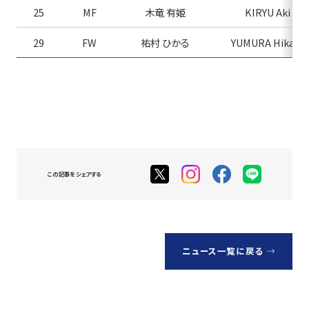
25
MF
木竜 有姫
KIRYU Aki
29
FW
祐村 ひかる
YUMURA Hikaru
この記事をシェアする
ニュース一覧に戻る