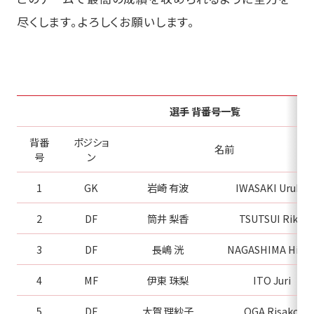
尽くします。よろしくお願いします。
選手 背番号一覧
背番
ポジショ
名前
号
ン
1
GK
岩崎 有波
IWASAKI Uruha
2
DF
筒井 梨香
TSUTSUI Riko
3
DF
長嶋 洸
NAGASHIMA Hikar
4
MF
伊東 珠梨
ITO Juri
5
DF
大賀 理紗子
OGA Risako