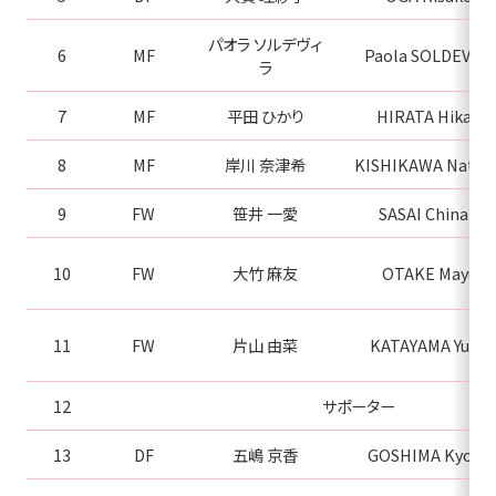
パオラ ソルデヴィ
6
MF
Paola SOLDEVILA
ラ
7
MF
平田 ひかり
HIRATA Hikari
8
MF
岸川 奈津希
KISHIKAWA Natsuk
9
FW
笹井 一愛
SASAI Chinari
10
FW
大竹 麻友
OTAKE Mayu
11
FW
片山 由菜
KATAYAMA Yuna
12
サポーター
13
DF
五嶋 京香
GOSHIMA Kyoka