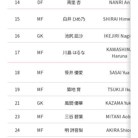
14
DF
南里 杏
NANRI An
15
MF
白井 ひめ乃
SHIRAI Himeno
16
GK
池尻 凪沙
IKEJIRI Nagisa
KAWASHIMA
17
MF
川島 はるな
Haruna
18
MF
笹井 優愛
SASAI Yua
19
MF
築地 育
TSUKIJI Iku
21
GK
風間 優華
KAZAMA Yuka
23
MF
三谷 碧葉
MITANI Aoba
24
MF
明 詩音梨
AKIRA Shiori