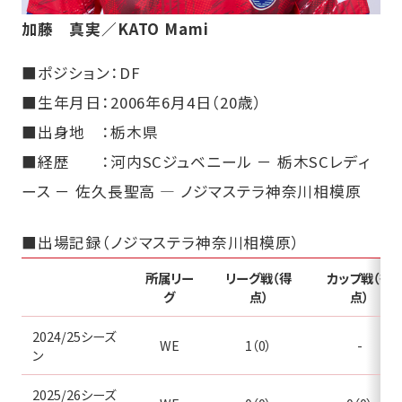
加藤 真実／KATO Mami
■ポジション：DF
■生年月日：2006年6月4日（20歳）
■出身地 ：栃木県
■経歴 ：河内SCジュベニール － 栃木SCレディ
ース － 佐久長聖高 ― ノジマステラ神奈川相模原
■出場記録（ノジマステラ神奈川相模原）
所属リー
リーグ戦（得
カップ戦（得
グ
点）
点）
2024/25シーズ
WE
1（0）
-
ン
2025/26シーズ