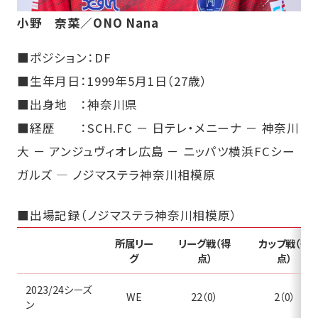
小野 奈菜／ONO Nana
■ポジション：DF
■生年月日：1999年5月1日（27歳）
■出身地 ：神奈川県
■経歴 ：SCH.FC － 日テレ・メニーナ － 神奈川
大 － アンジュヴィオレ広島 － ニッパツ横浜FCシー
ガルズ ― ノジマステラ神奈川相模原
■出場記録（ノジマステラ神奈川相模原）
所属リー
リーグ戦（得
カップ戦（得
グ
点）
点）
2023/24シーズ
WE
22（0）
2（0）
ン