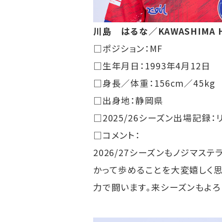
川島 はるな／KAWASHIMA H
□ポジション：MF
□生年月日：1993年4月12日
□身長／体重：156cm／45kg
□出身地：静岡県
□2025/26シーズン出場記録
□コメント：
2026/27シーズンもノジマ
かって歩めることを大変嬉しく思
力で闘います。来シーズンもよろ