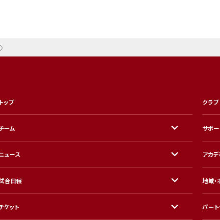
①
トップ
クラブ
チーム
サポー
ニュース
アカデ
試合日程
地域・
チケット
パート