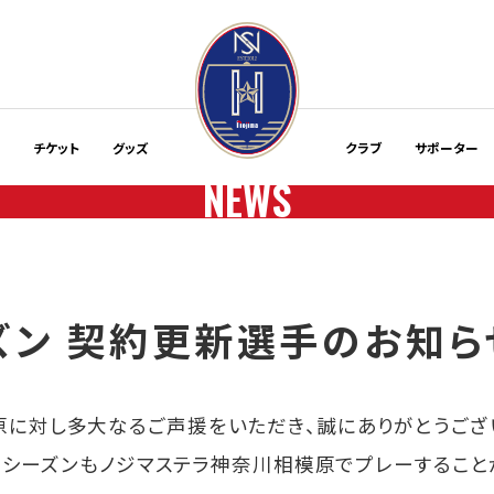
程
チケット
グッズ
クラブ
サポーター
NEWS
ーズン 契約更新選手のお知
原に対し多大なるご声援をいただき、誠にありがとうござ
/27シーズンもノジマステラ神奈川相模原でプレーするこ