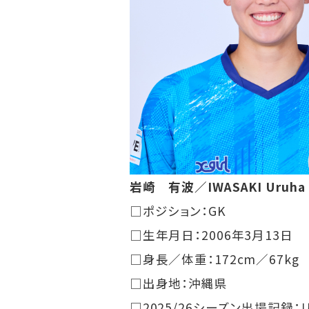
岩崎 有波／IWASAKI Uruha
□ポジション：GK
□生年月日：2006年3月13日
□身長／体重：172cm／67kg
□出身地：沖縄県
□2025/26シーズン出場記録