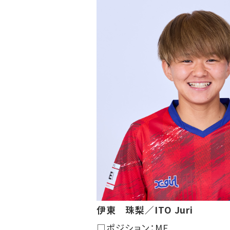
伊東 珠梨／ITO Juri
□ポジション：MF