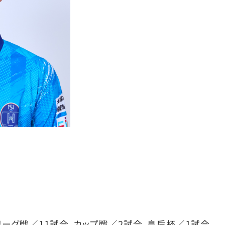
：リーグ戦／11試合、カップ戦／2試合、皇后杯／1試合