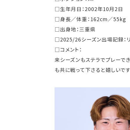
□生年月日：2002年10月2日
□身長／体重：162cm／55kg
□出身地：三重県
□2025/26シーズン出場記録
□コメント：
来シーズンもステラでプレーでき
も共に戦って下さると嬉しいです