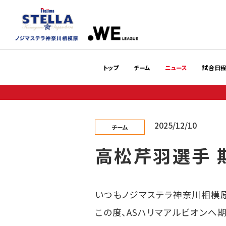
トップ
チーム
ニュース
試合日
2025/12/10
チーム
高松芹羽選手 
いつもノジマステラ神奈川相模
この度、ASハリマアルビオン