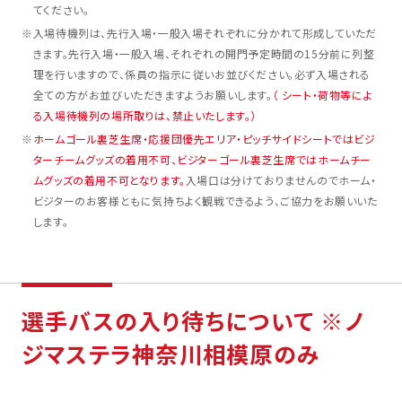
てください。
※
入場待機列は、先行入場・一般入場それぞれに分かれて形成していただ
きます。先行入場・一般入場、それぞれの開門予定時間の15分前に列整
理を行いますので、係員の指示に従いお並びください。必ず入場される
全ての方がお並びいただきますようお願いします。
（ シート・荷物等によ
る入場待機列の場所取りは、禁止いたします。）
※
ホームゴール裏芝生席・応援団優先エリア・ピッチサイドシートではビジ
ターチームグッズの着用不可、ビジターゴール裏芝生席ではホームチー
ムグッズの着用不可となります。
入場口は分けておりませんのでホーム・
ビジターのお客様ともに気持ちよく観戦できるよう、ご協力をお願いいた
します。
選手バスの入り待ちについて ※ノ
ジマステラ神奈川相模原のみ