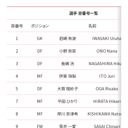
選手 背番号一覧
背番号
ポジション
名前
1
GK
岩崎 有波
IWASAKI Uruha
2
DF
小野 奈菜
ONO Nana
3
DF
長嶋 洸
NAGASHIMA Hikari
4
MF
伊東 珠梨
ITO Juri
5
DF
大賀 理紗子
OGA Risako
7
MF
平田 ひかり
HIRATA Hikari
8
MF
岸川 奈津希
KISHIKAWA Natsuki
9
FW
笹井 一愛
SASAI Chinari