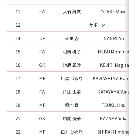
11
FW
大竹 麻友
OTAKE Mayu
12
サポーター
14
DF
南里 杏
NANRI An
15
FW
根府 桃子
NEBU Momoko
16
GK
池尻 凪沙
IKEJIRI Nagisa
17
MF
川島 はるな
KAWASHIMA Haruna
18
FW
片山 由菜
KATAYAMA Yuna
19
MF
築地 育
TSUKIJI Iku
21
GK
風間 優華
KAZAMA Yuka
22
MF
白井 ひめ乃
SHIRAI Himeno