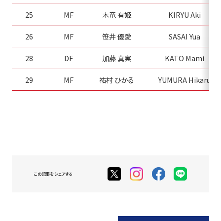
25
MF
木竜 有姫
KIRYU Aki
26
MF
笹井 優愛
SASAI Yua
28
DF
加藤 真実
KATO Mami
29
MF
祐村 ひかる
YUMURA Hikaru
この記事をシェアする