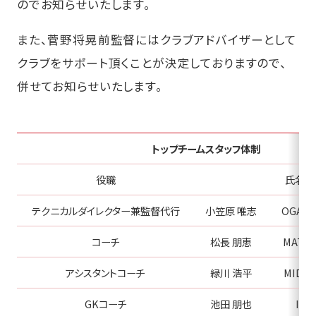
のでお知らせいたします。
また、菅野将晃前監督にはクラブアドバイザーとして
クラブをサポート頂くことが決定しておりますので、
併せてお知らせいたします。
トップチームスタッフ体制
役職
氏名
テクニカルダイレクター兼監督代行
小笠原 唯志
OGASA
コーチ
松長 朋恵
MATSU
アシスタントコーチ
緑川 浩平
MIDOR
GKコーチ
池田 朋也
IKE