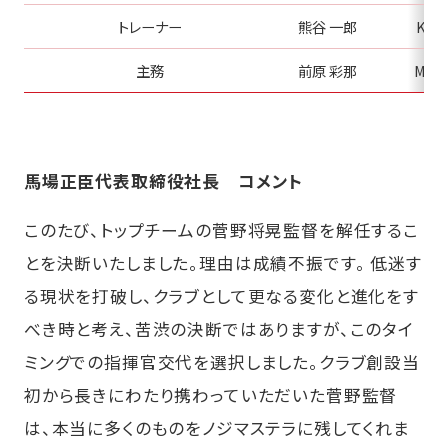
トレーナー
熊谷 一郎
KUMA
主務
前原 彩那
MAE
馬場正臣代表取締役社長 コメント
このたび、トップチームの菅野将晃監督を解任するこ
とを決断いたしました。理由は成績不振です。 低迷す
る現状を打破し、クラブとして更なる変化と進化をす
べき時と考え、苦渋の決断ではありますが、このタイ
ミングでの指揮官交代を選択しました。クラブ創設当
初から長きにわたり携わっていただいた菅野監督
は、本当に多くのものをノジマステラに残してくれま