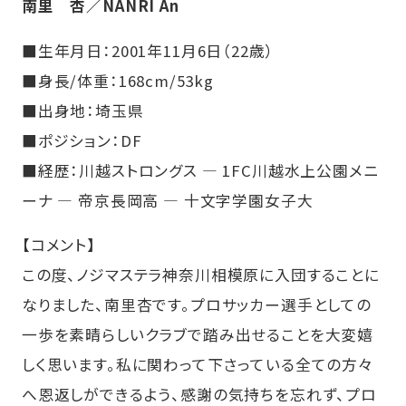
南里 杏／NANRI An
■生年月日：2001年11月6日（22歳）
■身長/体重：168cm/53kg
■出身地：埼玉県
■ポジション：DF
■経歴：川越ストロングス ― 1FC川越水上公園メニ
ーナ ― 帝京長岡高 ― 十文字学園女子大
【コメント】
この度、ノジマステラ神奈川相模原に入団することに
なりました、南里杏です。プロサッカー選手としての
一歩を素晴らしいクラブで踏み出せることを大変嬉
しく思います。私に関わって下さっている全ての方々
へ恩返しができるよう、感謝の気持ちを忘れず、プロ