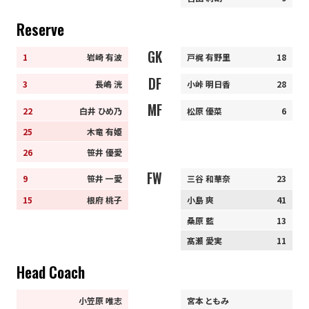
Reserve
GK
1
岩崎 有波
戸梶 有野里
18
DF
3
長嶋 洸
小峠 明日香
28
MF
22
白井 ひめ乃
松原 優菜
6
25
木竜 有姫
26
笹井 優愛
FW
9
笹井 一愛
三谷 和華奈
23
15
根府 桃子
小島 爽
41
桑原 藍
13
髙瀬 愛実
11
Head Coach
小笠原 唯志
宮本 ともみ