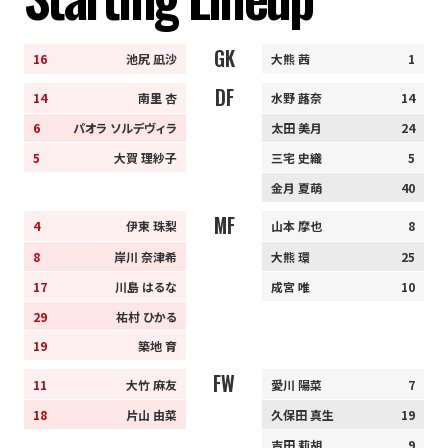
GK
16
池尻 凪沙
大熊 茜
1
DF
14
南里 杏
水野 蕗奈
14
6
パオラ ソルデヴィラ
太田 美月
24
5
大賀 理紗子
三宅 史織
5
金月 夏萌
40
MF
4
伊東 珠梨
山本 摩也
8
8
岸川 奈津希
大熊 環
25
17
川島 はるな
成宮 唯
10
29
祐村 ひかる
19
築地 育
FW
11
大竹 麻友
愛川 陽菜
7
18
片山 由菜
久保田 真生
19
吉田 莉胡
9