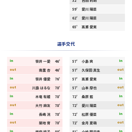
32'
吉田 莉胡
59'
愛川 陽菜
62'
愛川 陽菜
65'
髙瀬 愛実
選手交代
in
in
笹井 一愛
46'
57'
小島 爽
out
out
南里 杏
46'
57'
久保田 真生
in
in
笹井 優愛
76'
57'
髙瀬 愛実
out
out
川島 はるな
78'
57'
山本 摩也
in
in
木竜 有姫
78'
72'
桑原 藍
out
out
大竹 麻友
78'
72'
愛川 陽菜
in
in
長嶋 洸
78'
72'
松原 優菜
out
out
築地 育
78'
72'
金月 夏萌
in
in
根府 桃子
88'
81'
小峠 明日香