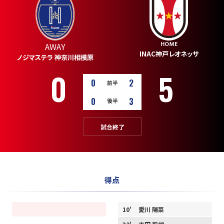
HOME
AWAY
INAC神戸レオネッサ
ノジマステラ 神奈川相模原
0
5
0
2
前半
0
3
後半
試合終了
得点
10'
愛川 陽菜