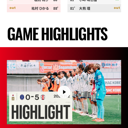
out
out
祐村 ひかる
88'
81'
大熊 環
GAME HIGHLIGHTS