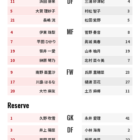
DF
11
浜田 芽来
三浦 紗津紀
4
5
大賀 理紗子
村松 智子
3
21
長嶋 洸
松田 紫野
5
MF
4
伊東 珠梨
菅野 奏音
8
7
平田 ひかり
眞城 美春
14
19
笹井 一愛
山本 柚月
19
10
榊原 琴乃
北村 菜々美
7
FW
9
南野 亜里沙
氏原 里穂菜
23
17
川島 はるな
樋渡 百花
27
20
大竹 麻友
土方 麻椰
11
Reserve
GK
1
久野 吹雪
永井 愛理
41
DF
3
井上 陽菜
小林 海青
2
22
常田 菜那
坂部 幸菜
22