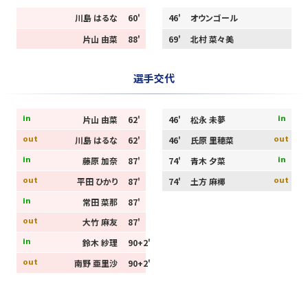
川島 はるな
60'
46'
オウンゴール
片山 由菜
88'
69'
北村 菜々美
選手交代
in
in
片山 由菜
62'
46'
松永 未夢
out
out
川島 はるな
62'
46'
氏原 里穂菜
in
in
藤原 加奈
87'
74'
青木 夕菜
out
out
平田 ひかり
87'
74'
土方 麻椰
in
常田 菜那
87'
out
大竹 麻友
87'
in
鈴木 紗理
90+2'
out
南野 亜里沙
90+2'