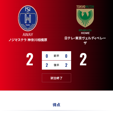
HOME
AWAY
日テレ・東京ヴェルディベレー
ノジマステラ 神奈川相模原
ザ
2
2
0
0
前半
2
2
後半
試合終了
得点