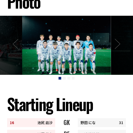
Photo
Starting Lineup
GK
16
池尻 凪沙
野田 にな
31