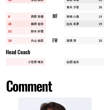
青木 夕菜
26
MF
8
西郡 茉優
岩﨑 心南
18
23
藤原 加奈
松永 未夢
29
32
鈴木 紗理
FW
18
片山 由菜
高岡 澪
28
Head Coach
小笠原 唯志
松田 岳夫
Comment